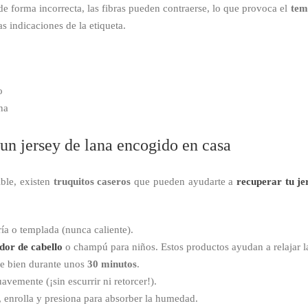
e forma incorrecta, las fibras pueden contraerse, lo que provoca el
tem
s indicaciones de la etiqueta.
o
na
un jersey de lana encogido en casa
ble, existen
truquitos caseros
que pueden ayudarte a
recuperar tu je
ía o templada (nunca caliente).
dor de cabello
o champú para niños. Estos productos ayudan a relajar las
pe bien durante unos
30 minutos
.
vemente (¡sin escurrir ni retorcer!).
a, enrolla y presiona para absorber la humedad.