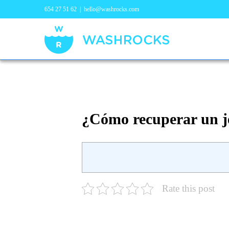
654 27 51 62
|
hello@washrocks.com
¿Cómo recuperar un je
Rate this post