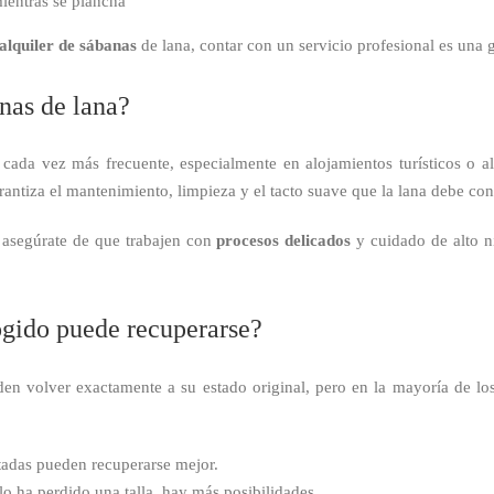
mientras se plancha
alquiler de sábanas
de lana, contar con un servicio profesional es una g
nas de lana?
cada vez más frecuente, especialmente en alojamientos turísticos o alq
rantiza el mantenimiento, limpieza y el tacto suave que la lana debe con
 asegúrate de que trabajen con
procesos delicados
y cuidado de alto ni
ogido puede recuperarse?
en volver exactamente a su estado original, pero en la mayoría de los
atadas pueden recuperarse mejor.
solo ha perdido una talla, hay más posibilidades.