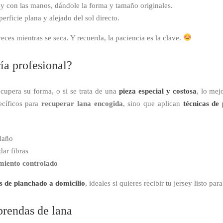
ey con las manos, dándole la forma y tamaño originales.
erficie plana y alejado del sol directo.
veces mientras se seca. Y recuerda, la paciencia es la clave.
ía profesional?
recupera su forma, o si se trata de una
pieza especial y costosa
, lo mej
ecíficos para
recuperar lana encogida
, sino que aplican
técnicas de
 daño
ar fibras
amiento controlado
os de planchado a domicilio
, ideales si quieres recibir tu jersey listo pa
prendas de lana