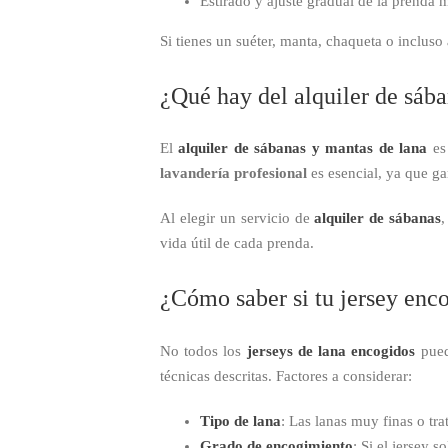
Estirado y ajuste gradual de la prenda 
Si tienes un suéter, manta, chaqueta o incluso
¿Qué hay del alquiler de sába
El
alquiler de sábanas y mantas de lana
es 
lavandería profesional
es esencial, ya que ga
Al elegir un servicio de
alquiler de sábanas
,
vida útil de cada prenda.
¿Cómo saber si tu jersey enc
No todos los
jerseys de lana encogidos
pued
técnicas descritas. Factores a considerar:
Tipo de lana
: Las lanas muy finas o tr
Grado de encogimiento
: Si el jersey 