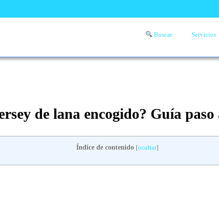
Buscar
Servicios
Comprueba si llega a tu zona el servicio a domicilio de lavandería
aquí
rsey de lana encogido? Guía paso 
Índice de contenido
[
ocultar
]