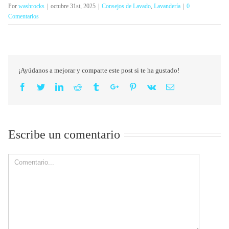
Por
washrocks
|
octubre 31st, 2025
|
Consejos de Lavado
,
Lavandería
|
0
Comentarios
¡Ayúdanos a mejorar y comparte este post si te ha gustado!
Facebook
Twitter
Linkedin
Reddit
Tumblr
Google+
Pinterest
Vk
Email
Escribe un comentario
Comment