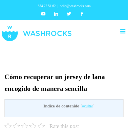
654 27 51 62
|
hello@washrocks.com
Youtube
Linkedin
Twitter
Facebook
Cómo recuperar un jersey de lana
encogido de manera sencilla
Índice de contenido
[
ocultar
]
Rate this post