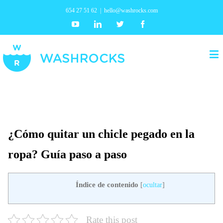
654 27 51 62
|
hello@washrocks.com
Youtube
Linkedin
Twitter
Facebook
¿Cómo quitar un chicle pegado en la
ropa? Guía paso a paso
Índice de contenido
[
ocultar
]
Rate this post