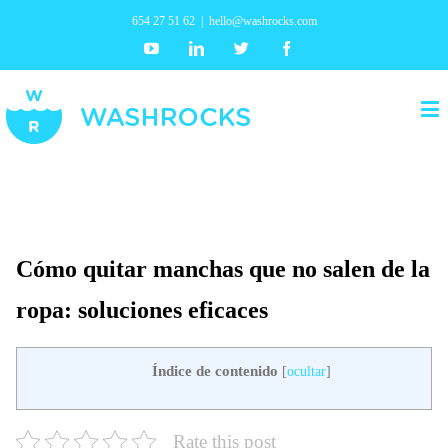
654 27 51 62
|
hello@washrocks.com
Youtube
Linkedin
Twitter
Facebook
Cómo quitar manchas que no salen de la
ropa: soluciones eficaces
Índice de contenido
[
ocultar
]
Rate this post