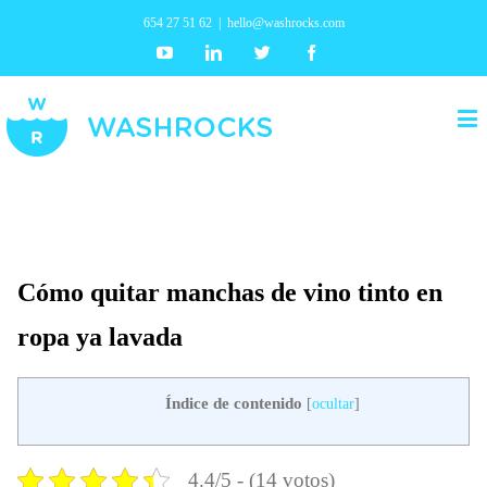
654 27 51 62
|
hello@washrocks.com
Youtube
Linkedin
Twitter
Facebook
Cómo quitar manchas de vino tinto en
ropa ya lavada
Índice de contenido
[
ocultar
]
4.4/5 - (14 votos)