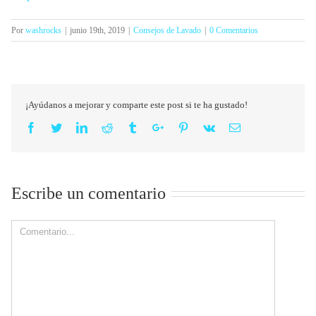
Por
washrocks
|
junio 19th, 2019
|
Consejos de Lavado
|
0 Comentarios
¡Ayúdanos a mejorar y comparte este post si te ha gustado!
Facebook
Twitter
Linkedin
Reddit
Tumblr
Google+
Pinterest
Vk
Email
Escribe un comentario
Comment