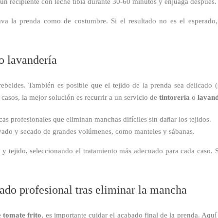
n recipiente con leche tibia durante 30-60 minutos y enjuaga después.
lava la prenda como de costumbre. Si el resultado no es el esperad
 o lavandería
ebeldes. También es posible que el tejido de la prenda sea delicado (
s casos, la mejor solución es recurrir a un servicio de
tintorería
o
lavand
as profesionales que eliminan manchas difíciles sin dañar los tejidos.
vado y secado de grandes volúmenes, como manteles y sábanas.
 y tejido, seleccionando el tratamiento más adecuado para cada caso. S
ado profesional tras eliminar la mancha
 tomate frito
, es importante cuidar el acabado final de la prenda. Aquí