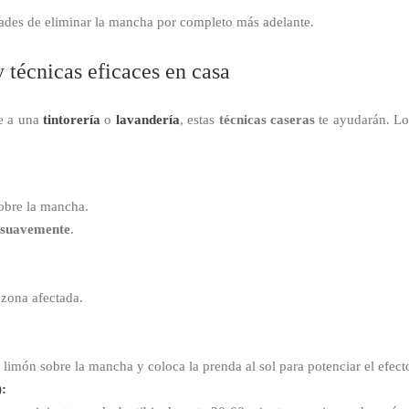
dades de eliminar la mancha por completo más adelante.
 técnicas eficaces en casa
te a una
tintorería
o
lavandería
, estas
técnicas caseras
te ayudarán. Lo
obre la mancha.
suavemente
.
 zona afectada.
 limón sobre la mancha y coloca la prenda al sol para potenciar el efec
):