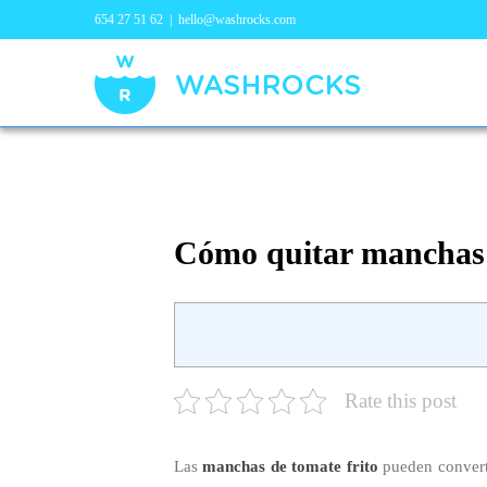
654 27 51 62
|
hello@washrocks.com
Cómo quitar manchas d
Rate this post
Las
manchas de tomate frito
pueden converti