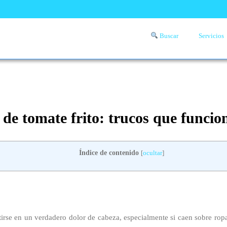
Buscar
Servicios
Comprueba si llega a tu zona el servicio a domicilio de lavandería
aquí
e tomate frito: trucos que funcio
Índice de contenido
[
ocultar
]
rse en un verdadero dolor de cabeza, especialmente si caen sobre rop