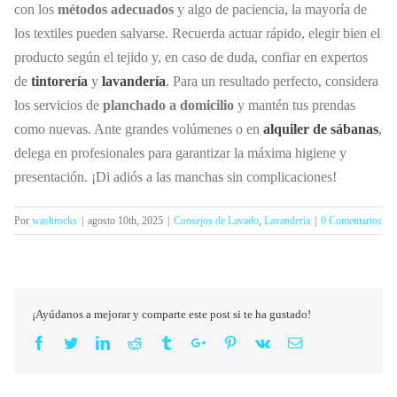
con los
métodos adecuados
y algo de paciencia, la mayoría de
los textiles pueden salvarse. Recuerda actuar rápido, elegir bien el
producto según el tejido y, en caso de duda, confiar en expertos
de
tintorería
y
lavandería
. Para un resultado perfecto, considera
los servicios de
planchado a domicilio
y mantén tus prendas
como nuevas. Ante grandes volúmenes o en
alquiler de sábanas
,
delega en profesionales para garantizar la máxima higiene y
presentación. ¡Di adiós a las manchas sin complicaciones!
Por
washrocks
|
agosto 10th, 2025
|
Consejos de Lavado
,
Lavandería
|
0 Comentarios
¡Ayúdanos a mejorar y comparte este post si te ha gustado!
Facebook
Twitter
Linkedin
Reddit
Tumblr
Google+
Pinterest
Vk
Email