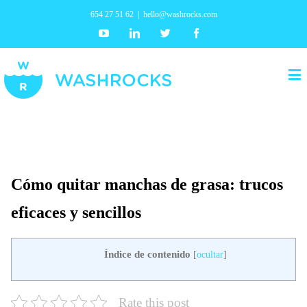
654 27 51 62
|
hello@washrocks.com
Youtube
Linkedin
Twitter
Facebook
Cómo quitar manchas de grasa: trucos
eficaces y sencillos
Índice de contenido
[
ocultar
]
Rate this post