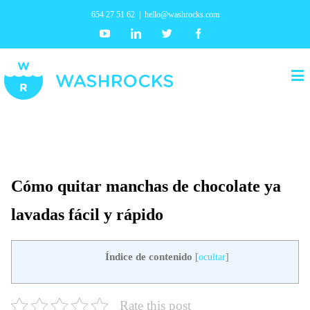
654 27 51 62
|
hello@washrocks.com
Youtube
Linkedin
Twitter
Facebook
Cómo quitar manchas de chocolate ya
lavadas fácil y rápido
Índice de contenido
[
ocultar
]
Rate this post