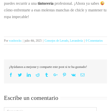
puedes recurrir a una
tintorería
profesional. ¡Ahora ya sabes
cómo enfrentarte a esas molestas manchas de chicle y mantener tu
ropa impecable!
Por
washrocks
|
julio 4th, 2025
|
Consejos de Lavado
,
Lavandería
|
0 Comentarios
¡Ayúdanos a mejorar y comparte este post si te ha gustado!
Facebook
Twitter
Linkedin
Reddit
Tumblr
Google+
Pinterest
Vk
Email
Escribe un comentario
Comment