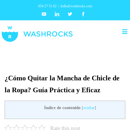
654 27 51 62
|
hello@washrocks.com
Youtube
Linkedin
Twitter
Facebook
¿Cómo Quitar la Mancha de Chicle de
la Ropa? Guía Práctica y Eficaz
Índice de contenido
[
ocultar
]
Rate this post