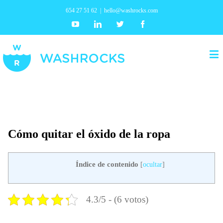
654 27 51 62
|
hello@washrocks.com
Youtube
Linkedin
Twitter
Facebook
Cómo quitar el óxido de la ropa
Índice de contenido
[
ocultar
]
4.3/5 - (6 votos)