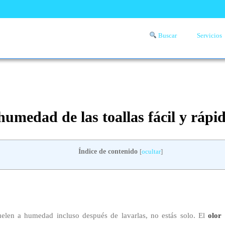
Buscar
Servicios
Comprueba si llega a tu zona el servicio a domicilio de lavandería
aquí
humedad de las toallas fácil y rápi
Índice de contenido
[
ocultar
]
elen a humedad incluso después de lavarlas, no estás solo. El
olor