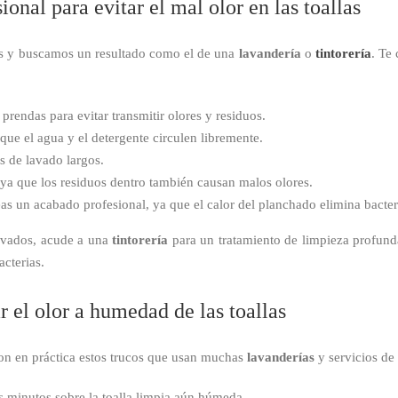
onal para evitar el mal olor en las toallas
os y buscamos un resultado como el de una
lavandería
o
tintorería
. Te
 prendas para evitar transmitir olores y residuos.
 que el agua y el detergente circulen libremente.
s de lavado largos.
 ya que los residuos dentro también causan malos olores.
as un acabado profesional, ya que el calor del planchado elimina bacter
 lavados, acude a una
tintorería
para un tratamiento de limpieza profund
cterias.
 el olor a humedad de las toallas
 Pon en práctica estos trucos que usan muchas
lavanderías
y servicios de
os minutos sobre la toalla limpia aún húmeda.