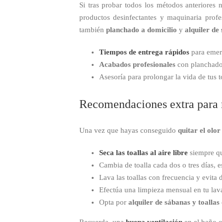
Si tras probar todos los métodos anteriores 
productos desinfectantes y maquinaria profe
también
planchado a domicilio
y
alquiler de
Tiempos de entrega rápidos
para emer
Acabados profesionales
con planchado 
Asesoría para prolongar la vida de tus t
Recomendaciones extra para ma
Una vez que hayas conseguido
quitar el olo
Seca las toallas al aire libre
siempre qu
Cambia de toalla cada dos o tres días,
Lava las toallas con frecuencia y evita 
Efectúa una limpieza mensual en tu lav
Opta por
alquiler de sábanas y toallas
Recuerda, una
buena ventilación
en el baño o