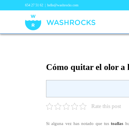
654 27 51 62
|
hello@washrocks.com
Cómo quitar el olor a 
Rate this post
Si alguna vez has notado que tus
toallas
hu