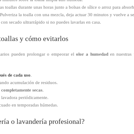
as toallas durante unas horas junto a bolsas de sílice o arroz para absor
 Pulveriza la toalla con una mezcla, deja actuar 30 minutos y vuelve a se
con secado ultrarrápido si no puedes lavarlas en casa.
toallas y cómo evitarlos
diarios pueden prolongar o empeorar el
olor a humedad
en nuestras t
pués de cada uso
.
cando acumulación de residuos.
én completamente secas
.
a lavadora periódicamente.
cuado en temporadas húmedas.
ería o lavandería profesional?