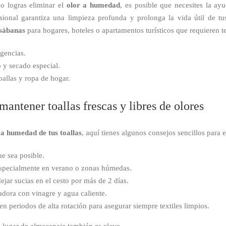
no logras eliminar el
olor a humedad
, es posible que necesites la a
sional garantiza una limpieza profunda y prolonga la vida útil de tu
 sábanas
para hogares, hoteles o apartamentos turísticos que requieren te
gencias.
y secado especial.
oallas y ropa de hogar.
ntener toallas frescas y libres de olores
r a humedad de tus toallas
, aquí tienes algunos consejos sencillos para 
e sea posible.
 especialmente en verano o zonas húmedas.
dejar sucias en el cesto por más de 2 días.
adora con vinagre y agua caliente.
en periodos de alta rotación para asegurar siempre textiles limpios.
 lugar de almacenaje también es clave.