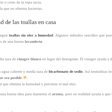
io o cesto de la ropa sucia.
ía que no elimina bacterias.
 de las toallas en casa
seguir
toallas sin olor a humedad
. Algunos métodos sencillos que pue
mas de una buena
lavandería
.
dia taza de
vinagre blanco
en lugar del detergente. El vinagre ayuda a d
 agua caliente y media taza de
bicarbonato de sodio
. Así neutralizas l
que sea posible
.
ral que elimina la humedad y previene el mal olor.
r una buena idea para mantener el
aroma
, pero en realidad ayuda a que 