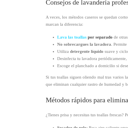
Consejos de lavandería profesi
A veces, los métodos caseros se quedan cort
marcan la diferencia:
Lava las toallas
por separado
de otras
No sobrecargues la lavadora
. Permite
Utiliza
detergente líquido
suave y ciclo
Desinfecta tu lavadora periódicamente,
Escoge el planchado a domicilio si dese
Si tus toallas siguen oliendo mal tras varios
que eliminan cualquier rastro de humedad y ba
Métodos rápidos para eliminar
¿Tienes prisa y necesitas tus toallas frescas?
Secador de pelo
: Pasa aire caliente un