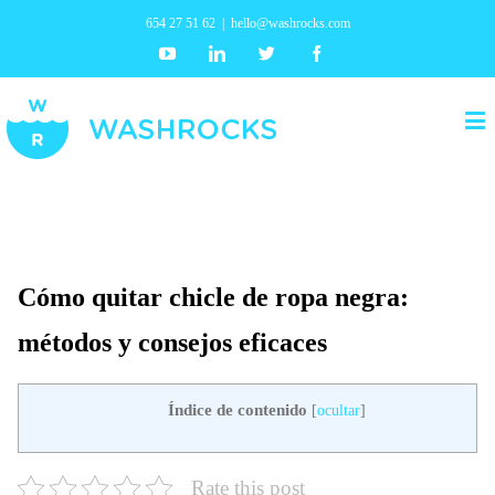
654 27 51 62
|
hello@washrocks.com
Youtube
Linkedin
Twitter
Facebook
Cómo quitar chicle de ropa negra:
métodos y consejos eficaces
Índice de contenido
[
ocultar
]
Rate this post