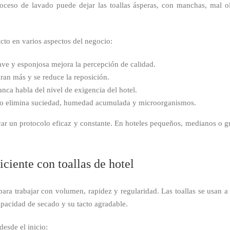
ceso de lavado puede dejar las toallas ásperas, con manchas, mal o
cto en varios aspectos del negocio:
uave y esponjosa mejora la percepción de calidad.
uran más y se reduce la reposición.
lanca habla del nivel de exigencia del hotel.
cto elimina suciedad, humedad acumulada y microorganismos.
plicar un protocolo eficaz y constante. En hoteles pequeños, medianos o 
iciente con toallas de hotel
para trabajar con volumen, rapidez y regularidad. Las toallas se usan
apacidad de secado y su tacto agradable.
desde el inicio: