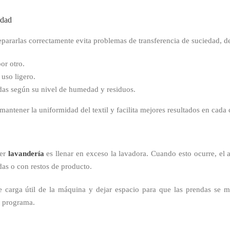
edad
Separarlas correctamente evita problemas de transferencia de suciedad, d
or otro.
uso ligero.
adas según su nivel de humedad y residuos.
ntener la uniformidad del textil y facilita mejores resultados en cada c
ier
lavandería
es llenar en exceso la lavadora. Cuando esto ocurre, el a
idas o con restos de producto.
 carga útil de la máquina y dejar espacio para que las prendas se m
a programa.