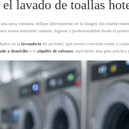
l lavado de toallas hot
a tarea rutinaria: influye directamente en la imagen del establecimie
n buen aroma transmite cuidado, higiene y profesionalidad desde el primer
ltados en la
lavandería
de un hotel, qué errores conviene evitar y cuán
ado a domicilio
o el
alquiler de sábanas
, aquí tienes una guía práctica 