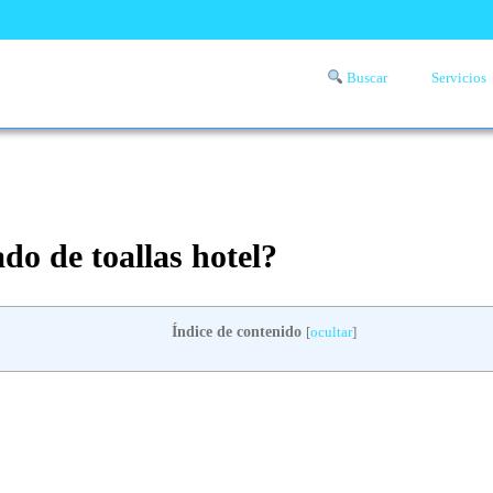
Buscar
Servicios
Comprueba si llega a tu zona el servicio a domicilio de lavandería
aquí
do de toallas hotel?
Índice de contenido
[
ocultar
]