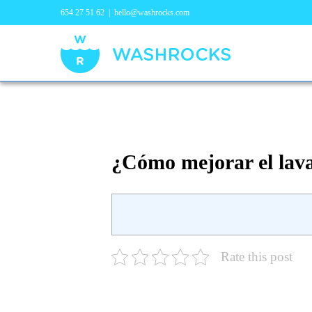
654 27 51 62
|
hello@washrocks.com
¿Cómo mejorar el lava
Rate this post