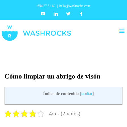
654 27 51 62
|
hello@washrocks.com
Youtube
Linkedin
Twitter
Facebook
Cómo limpiar un abrigo de visón
Índice de contenido
[
ocultar
]
4/5 - (2 votos)