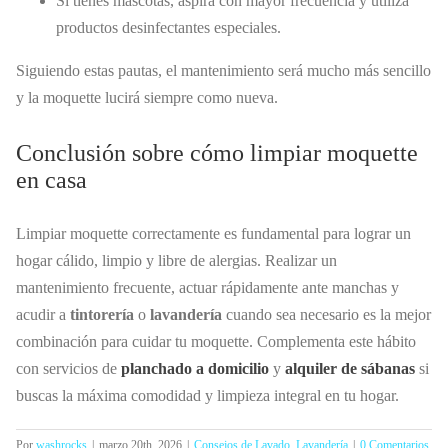
Si tienes mascotas, aspira con mayor frecuencia y utiliza
productos desinfectantes especiales.
Siguiendo estas pautas, el mantenimiento será mucho más sencillo
y la moquette lucirá siempre como nueva.
Conclusión sobre cómo limpiar moquette
en casa
Limpiar moquette correctamente es fundamental para lograr un
hogar cálido, limpio y libre de alergias. Realizar un
mantenimiento frecuente, actuar rápidamente ante manchas y
acudir a
tintorería
o
lavandería
cuando sea necesario es la mejor
combinación para cuidar tu moquette. Complementa este hábito
con servicios de
planchado a domicilio
y
alquiler de sábanas
si
buscas la máxima comodidad y limpieza integral en tu hogar.
Por
washrocks
|
marzo 20th, 2026
|
Consejos de Lavado
,
Lavandería
|
0 Comentarios