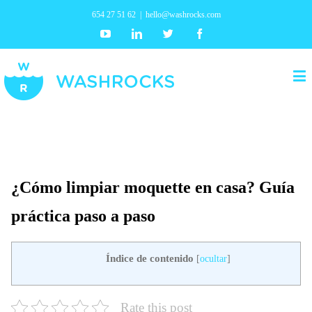
654 27 51 62
|
hello@washrocks.com
Youtube
Linkedin
Twitter
Facebook
¿Cómo limpiar moquette en casa? Guía
práctica paso a paso
Índice de contenido
[
ocultar
]
Rate this post