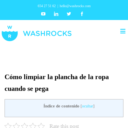
654 27 51 62
|
hello@washrocks.com
Youtube
Linkedin
Twitter
Facebook
Cómo limpiar la plancha de la ropa
cuando se pega
Índice de contenido
[
ocultar
]
Rate this post