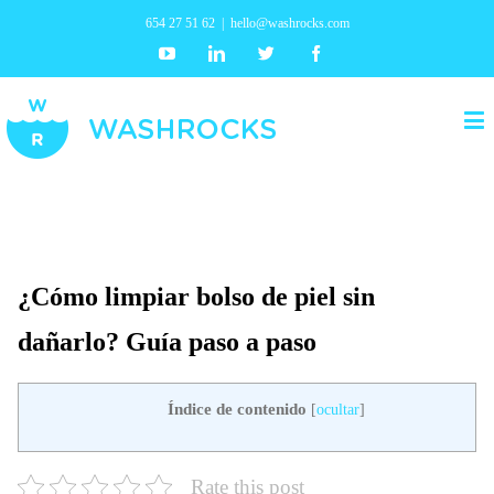
654 27 51 62
|
hello@washrocks.com
Youtube
Linkedin
Twitter
Facebook
¿Cómo limpiar bolso de piel sin
dañarlo? Guía paso a paso
Índice de contenido
[
ocultar
]
Rate this post