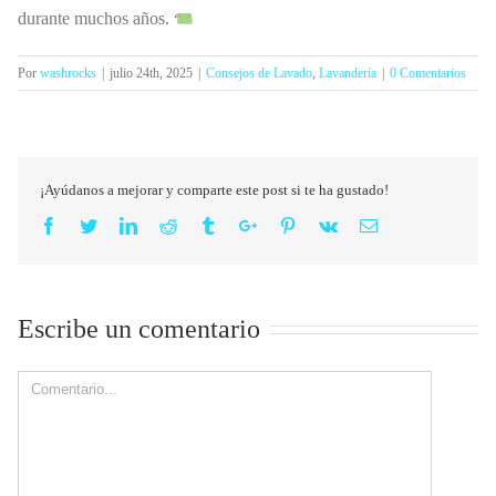
durante muchos años.
Por
washrocks
|
julio 24th, 2025
|
Consejos de Lavado
,
Lavandería
|
0 Comentarios
¡Ayúdanos a mejorar y comparte este post si te ha gustado!
Facebook
Twitter
Linkedin
Reddit
Tumblr
Google+
Pinterest
Vk
Email
Escribe un comentario
Comment