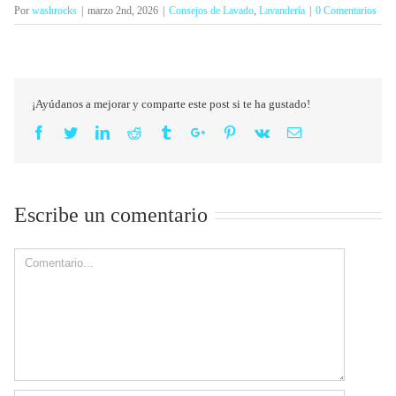
Por
washrocks
|
marzo 2nd, 2026
|
Consejos de Lavado
,
Lavandería
|
0 Comentarios
¡Ayúdanos a mejorar y comparte este post si te ha gustado!
Facebook
Twitter
Linkedin
Reddit
Tumblr
Google+
Pinterest
Vk
Email
Escribe un comentario
Comment