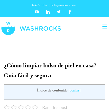
654 27 51 62
|
hello@washrocks.com
Youtube
Linkedin
Twitter
Facebook
¿Cómo limpiar bolso de piel en casa?
Guía fácil y segura
Índice de contenido
[
ocultar
]
Rate this post