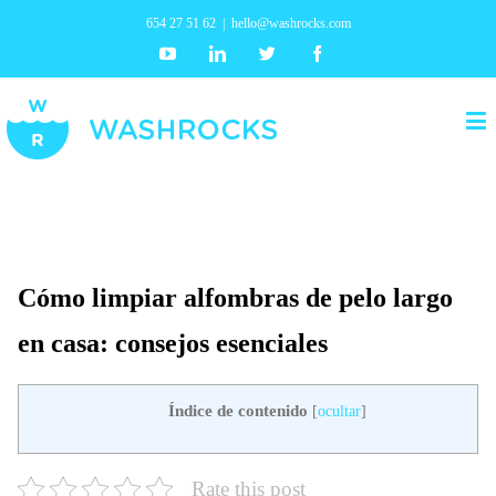
654 27 51 62
|
hello@washrocks.com
Youtube
Linkedin
Twitter
Facebook
Cómo limpiar alfombras de pelo largo
en casa: consejos esenciales
Índice de contenido
[
ocultar
]
Rate this post