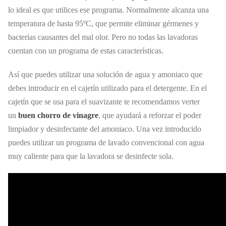
lo ideal es que utilices ese programa. Normalmente alcanza una
temperatura de hasta 95ºC, que permite eliminar gérmenes y
bacterias causantes del mal olor. Pero no todas las lavadoras
cuentan con un programa de estas características.
Así que puedes utilizar una solución de agua y amoniaco que
debes introducir en el cajetín utilizado para el detergente. En el
cajetín que se usa para el suavizante te recomendamos verter
un
buen chorro de vinagre
, que ayudará a reforzar el poder
limpiador y desinfectante del amoniaco. Una vez introducido
puedes utilizar un programa de lavado convencional con agua
muy caliente para que la lavadora se desinfecte sola.