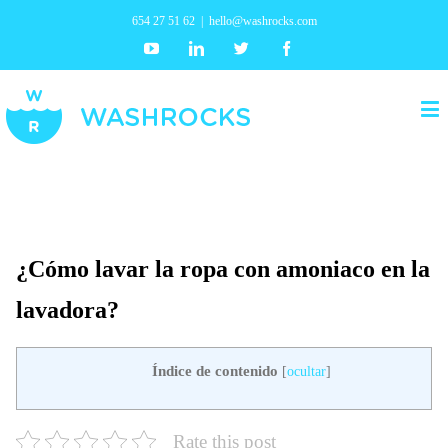
654 27 51 62
|
hello@washrocks.com
Youtube
Linkedin
Twitter
Facebook
¿Cómo lavar la ropa con amoniaco en la
lavadora?
Índice de contenido
[
ocultar
]
Rate this post