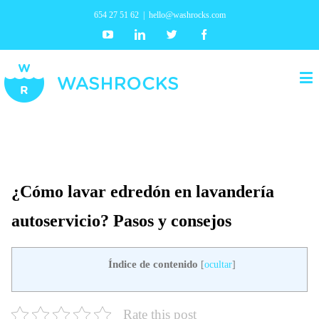
654 27 51 62
|
hello@washrocks.com
Youtube
Linkedin
Twitter
Facebook
¿Cómo lavar edredón en lavandería
autoservicio? Pasos y consejos
Índice de contenido
[
ocultar
]
Rate this post