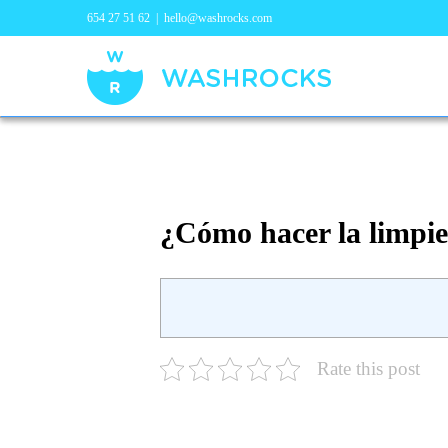
654 27 51 62
|
hello@washrocks.com
¿Cómo hacer la limpiez
Rate this post