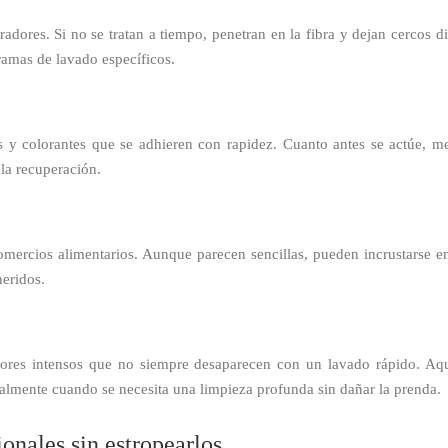
adores. Si no se tratan a tiempo, penetran en la fibra y dejan cercos di
amas de lavado específicos.
y colorantes que se adhieren con rapidez. Cuanto antes se actúe, mej
la recuperación.
comercios alimentarios. Aunque parecen sencillas, pueden incrustarse e
heridos.
lores intensos que no siempre desaparecen con un lavado rápido. A
ialmente cuando se necesita una limpieza profunda sin dañar la prenda.
onales sin estropearlos