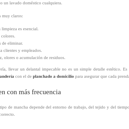
o un lavado doméstico cualquiera.
 muy claros:
 limpieza es esencial.
 colores.
s de eliminar.
 a clientes y empleados.
ez, olores o acumulación de residuos.
ría, llevar un delantal impecable no es un simple detalle estético. Es
andería
con el de
planchado a domicilio
para asegurar que cada prenda 
en con más frecuencia
 tipo de mancha depende del entorno de trabajo, del tejido y del tiempo 
correcto.