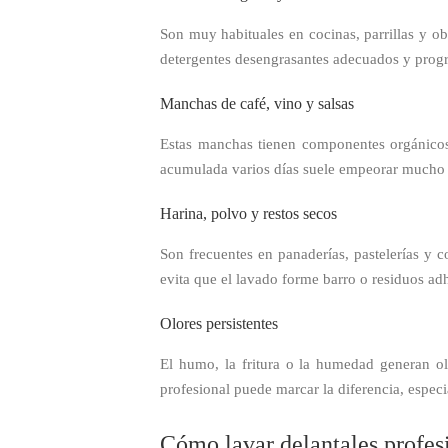
Son muy habituales en cocinas, parrillas y obr
detergentes desengrasantes adecuados y progr
Manchas de café, vino y salsas
Estas manchas tienen componentes orgánicos 
acumulada varios días suele empeorar mucho 
Harina, polvo y restos secos
Son frecuentes en panaderías, pastelerías y 
evita que el lavado forme barro o residuos ad
Olores persistentes
El humo, la fritura o la humedad generan o
profesional puede marcar la diferencia, espec
Cómo lavar delantales profesi