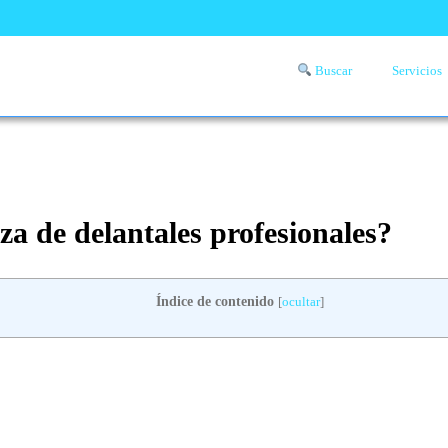
Buscar
Servicios
Comprueba si llega a tu zona el servicio a domicilio de lavandería
aquí
a de delantales profesionales?
Índice de contenido
[
ocultar
]