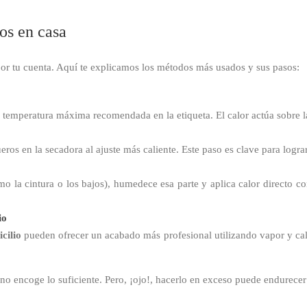
os en casa
or tu cuenta. Aquí te explicamos los métodos más usados y sus pasos:
 temperatura máxima recomendada en la etiqueta. El calor actúa sobre l
eros en la secadora al ajuste más caliente. Este paso es clave para logra
mo la cintura o los bajos), humedece esa parte y aplica calor directo 
io
cilio
pueden ofrecer un acabado más profesional utilizando vapor y ca
no encoge lo suficiente. Pero, ¡ojo!, hacerlo en exceso puede endurecer el