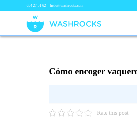
654 27 51 62
|
hello@washrocks.com
Cómo encoger vaqueros
Rate this post