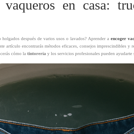
vaqueros en casa: tru
o holgados después de varios usos o lavados? Aprender a
encoger va
 este artículo encontrarás métodos eficaces, consejos imprescindibles y 
ocerás cómo la
tintorería
y los servicios profesionales pueden ayudarte 