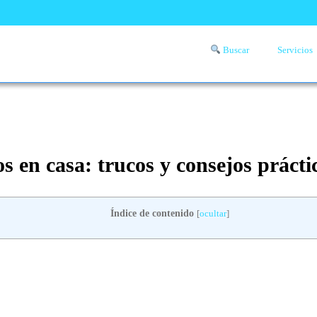
Buscar
Servicios
Comprueba si llega a tu zona el servicio a domicilio de lavandería
aquí
 en casa: trucos y consejos prácti
Índice de contenido
[
ocultar
]