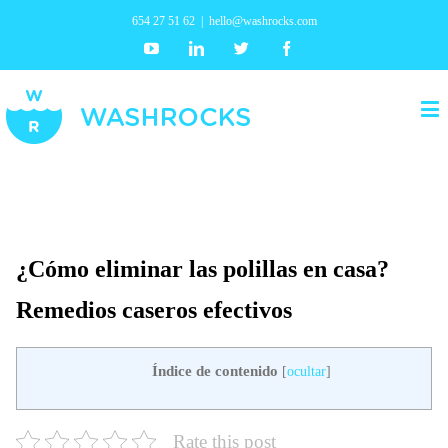
654 27 51 62
|
hello@washrocks.com
Youtube
Linkedin
Twitter
Facebook
¿Cómo eliminar las polillas en casa?
Remedios caseros efectivos
Índice de contenido
[
ocultar
]
Rate this post