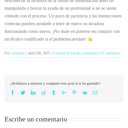
desconectar la lavadora de la fuente de alimentación antes de
manipularla y buscar la ayuda de un profesional si no se siente
cómodo con el proceso. Un poco de paciencia y las instrucciones
correctas pueden ayudarle a tener de nuevo su lavadora
funcionando como nueva. ¡No dude en ponerse en contacto con
un técnico cualificado si el problema persiste!
Por
washrocks
|
abril 25th, 2025
|
Consejos de Lavado
,
Lavandería
|
0 Comentarios
¡Ayúdanos a mejorar y comparte este post si te ha gustado!
Facebook
Twitter
Linkedin
Reddit
Tumblr
Google+
Pinterest
Vk
Email
Escribe un comentario