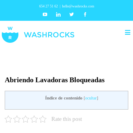
654 27 51 62
|
hello@washrocks.com
Youtube
Linkedin
Twitter
Facebook
Abriendo Lavadoras Bloqueadas
Índice de contenido
[
ocultar
]
Rate this post