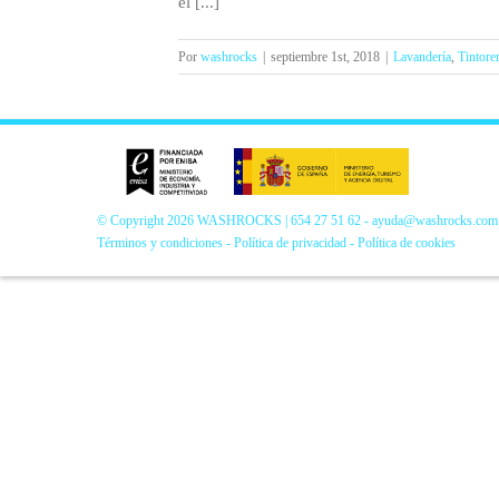
el [...]
Por
washrocks
|
septiembre 1st, 2018
|
Lavandería
,
Tintorer
© Copyright
2026 WASHROCKS |
654 27 51 62
-
ayuda@washrocks.com
Términos y condiciones
-
Política de privacidad
-
Política de cookies