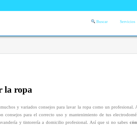
Buscar
Servicios
Comprueba si llega a tu zona el servicio a domicilio de lavandería
aquí
r la ropa
muchos y variados consejos para lavar la ropa como un profesional. 
on consejos para el correcto uso y mantenimiento de tus electrodomést
andería y tintorería a domicilio profesional. Así que si no sabes
cóm