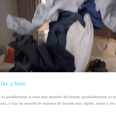
like a boss
a es posiblemente la tarea más aburrida del mundo (probablemente ya te e
ana, y hay un montón de maneras de hacerlo más rápido, mejor y sin 