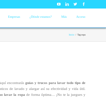
Youtube
Linkedin
Twitter
Facebook
Empresas
¿Dónde estamos?
Más
Acceso
Inicio
/
Tag:
ropa
Aquí encontrarás
guías y trucos para lavar todo tipo de
icos de lavado y alargar así su efectividad y vida útil.
o lavar la ropa
de forma óptima… ¡No te la juegues y