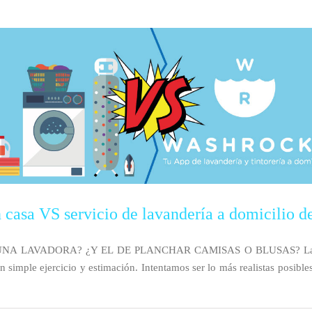
n casa VS servicio de lavandería a domicilio 
 LAVADORA? ¿Y EL DE PLANCHAR CAMISAS O BLUSAS? La idea de
 simple ejercicio y estimación. Intentamos ser lo más realistas posible