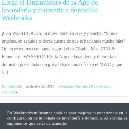
Llega el lanzamiento de la App de
lavandería y tintorería a domicilio
Washrocks
¡Con WASHROCKS, tu móvil también lava y plancha! “Si nos
pruebas, en seguida te darás cuenta de que te hacíamos mucha falta”.
Quien se expresa con tanta seguridad es Elisabet Mas, CEO &
Founder de WASHROCKS, la App de lavandería y tintorería a
domicilio presentada con gréxito hace unos días en el MWC y que
[...]
Por
washrocks
|
septiembre 5th, 2018
|
Lavandería
,
Tintorería
|
0 Comentarios
Leer más
En Washrocks utilizamos cookies para mejorar tu experiencia en la
configuración de tu colada de lavandería a domicilio. Al aceptarlas
suponemos que estás de acuerdo.