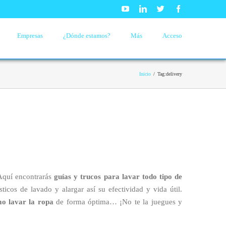
Youtube
Linkedin
Twitter
Facebook
Empresas
¿Dónde estamos?
Más
Acceso
Inicio
/
Tag:
delivery
Aquí encontrarás
guías y trucos para lavar todo tipo de
icos de lavado y alargar así su efectividad y vida útil.
o lavar la ropa
de forma óptima… ¡No te la juegues y