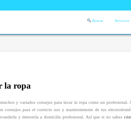
Buscar
Servicios
Comprueba si llega a tu zona el servicio a domicilio de lavandería
aquí
r la ropa
muchos y variados consejos para lavar la ropa como un profesional. 
on consejos para el correcto uso y mantenimiento de tus electrodomést
andería y tintorería a domicilio profesional. Así que si no sabes
cóm