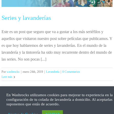
Series y lavanderías
Este es un post que seguro que va a gustar a los más seriéfilos y
aquellos que visitaron nuestro post sobre películas que publicamos. Y
es que hoy hablaremos de series y lavanderías. En el mundo de la
lavandería y la tintorería ha sido muy recurrente dentro del mundo de
las series. No son pocas [...]
Por
washrocks
|
enero 24th, 2019
|
Lavandería
|
0 Comentarios
Leer más
En Washrocks utilizamos cookies para mejorar tu experiencia en la
configuración de tu colada de lavandería a domicilio. Al aceptarlas
suponemos que estás de acuerdo.