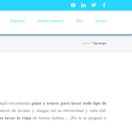
Youtube
Linkedin
Twitter
Facebook
Empresas
¿Dónde estamos?
Más
Acceso
Inicio
/
Tag:
arrugas
Aquí encontrarás
guías y trucos para lavar todo tipo de
icos de lavado y alargar así su efectividad y vida útil.
o lavar la ropa
de forma óptima… ¡No te la juegues y