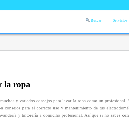
Buscar
Servicios
Comprueba si llega a tu zona el servicio a domicilio de lavandería
aquí
r la ropa
muchos y variados consejos para lavar la ropa como un profesional. 
on consejos para el correcto uso y mantenimiento de tus electrodomést
andería y tintorería a domicilio profesional. Así que si no sabes
cóm