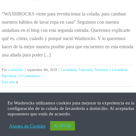
“WASHROCKS viene para revolucionar la colada, para cambiar
nuestros hábitos de lavar ropa en casa” Seguimos con nuestra
andadura en el blog con esta segunda entrada. Queremos explicarte
qué es, cómo, cuándo y porqué nació Washrocks. Y lo queremos
hacer de la mejor manera posible para que encuentres en esta entrada
una aliada para poder [...]
Por
washrocks
|
septiembre 4th, 2018
|
Lavandería
,
Tintorería
,
Tintorería y Lavandería
Barcelona
|
0 Comentarios
Leer más
En Washrocks utilizamos cookies para mejorar tu experiencia en la
configuración de tu colada de lavandería a domicilio. Al aceptarlas
suponemos que estás de acuerdo.
Ajustes de Cookies
ACEPTAR
Comprueba si llega a tu zona el servicio a domicilio de lavandería
aq