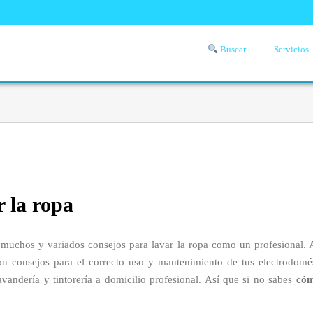
Buscar
Servicios
Comprueba si llega a tu zona el servicio a domicilio de lavandería
aquí
r la ropa
muchos y variados consejos para lavar la ropa como un profesional. 
on consejos para el correcto uso y mantenimiento de tus electrodomést
andería y tintorería a domicilio profesional. Así que si no sabes
cóm