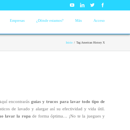
Youtube
Linkedin
Twitter
Facebook
Empresas
¿Dónde estamos?
Más
Acceso
Inicio
/
Tag:
American History X
Aquí encontrarás
guías y trucos para lavar todo tipo de
icos de lavado y alargar así su efectividad y vida útil.
o lavar la ropa
de forma óptima… ¡No te la juegues y