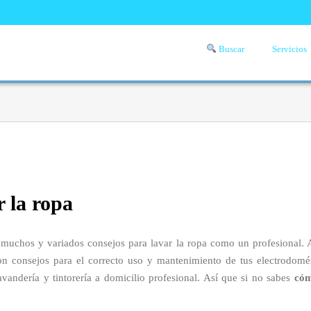
Buscar
Servicios
Comprueba si llega a tu zona el servicio a domicilio de lavandería
aquí
r la ropa
muchos y variados consejos para lavar la ropa como un profesional. 
on consejos para el correcto uso y mantenimiento de tus electrodomést
andería y tintorería a domicilio profesional. Así que si no sabes
cóm