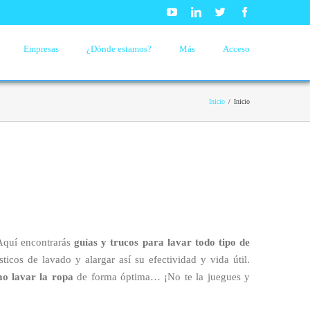
Youtube
Linkedin
Twitter
Facebook
Empresas
¿Dónde estamos?
Más
Acceso
Inicio
/
Inicio
Aquí encontrarás
guías y trucos para lavar todo tipo de
icos de lavado y alargar así su efectividad y vida útil.
o lavar la ropa
de forma óptima… ¡No te la juegues y