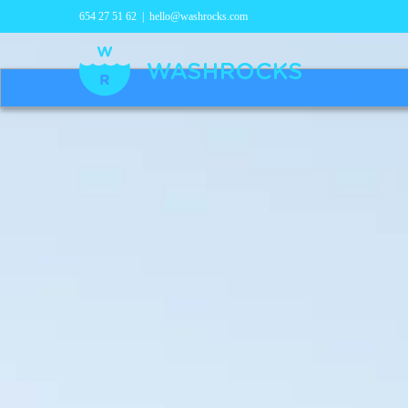
654 27 51 62
|
hello@washrocks.com