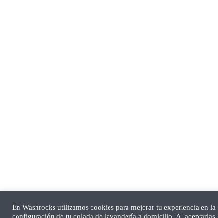
En Washrocks utilizamos cookies para mejorar tu experiencia en la
configuración de tu colada de lavandería a domicilio. Al aceptarlas